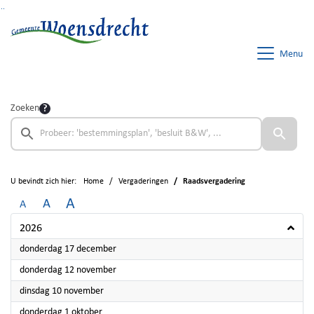
Ga naar de inhoud van deze pagina
Ga naar het zoeken
Ga naar het menu
Menu
Zoeken
U bevindt zich hier:
Home
Vergaderingen
Raadsvergadering
A
A
A
2026
2026
donderdag 17 december
2026
donderdag 12 november
2026
dinsdag 10 november
2026
donderdag 1 oktober